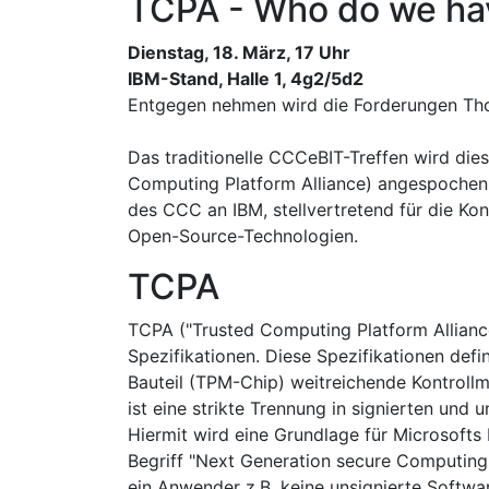
TCPA - Who do we hav
Dienstag, 18. März, 17 Uhr
IBM-Stand, Halle 1, 4g2/5d2
Entgegen nehmen wird die Forderungen Thor
Das traditionelle CCCeBIT-Treffen wird die
Computing Platform Alliance) angespochen
des CCC an IBM, stellvertretend für die Kon
Open-Source-Technologien.
TCPA
TCPA ("Trusted Computing Platform Alliance
Spezifikationen. Diese Spezifikationen defi
Bauteil (TPM-Chip) weitreichende Kontrollm
ist eine strikte Trennung in signierten und 
Hiermit wird eine Grundlage für Microsoft
Begriff "Next Generation secure Computing 
ein Anwender z.B. keine unsignierte Softwa