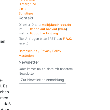
Hintergrund
Links
Sonstiges
Kontakt
Direkter Draht:
mail@koeln.ccc.de
irc:
#cccc auf hackint
(
web
)
matrix:
#cccc:hackint.org
(Bei Anfragen bitte ERST das
F.A.Q.
gen
lesen.)
Datenschutz / Privacy Policy
Mastodon
Newsletter
Oder immer up-to-date mit unserem
Newsletter.
Zur Newsletter-Anmeldung
e-
. Es
sehen.
samen
n, daß
m Auge