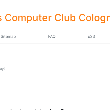
 Computer Club Cologn
Sitemap
FAQ
u23
day?