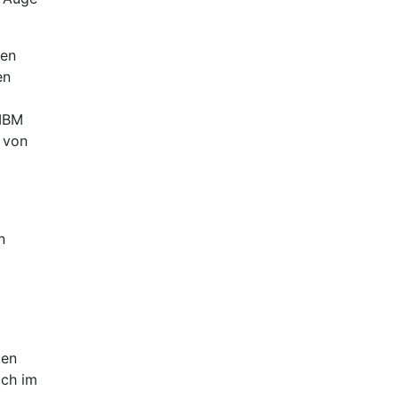
len
en
 IBM
 von
n
ten
ich im