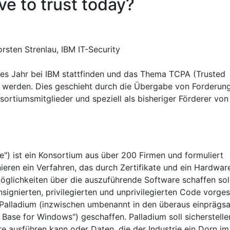
e to trust today?
sten Strenlau, IBM IT-Security
ses Jahr bei IBM stattfinden und das Thema TCPA (Trusted
 werden. Dies geschieht durch die Übergabe von Forderun
sortiumsmitglieder und speziell als bisheriger Förderer von
") ist ein Konsortium aus über 200 Firmen und formuliert
nieren ein Verfahren, das durch Zertifikate und ein Hardwar
öglichkeiten über die auszuführende Software schaffen soll
unsignierten, privilegierten und unprivilegierten Code vorge
s Palladium (inzwischen umbenannt in den überaus einpräg
Base for Windows") geschaffen. Palladium soll sicherstelle
re ausführen kann oder Daten, die der Industrie ein Dorn i