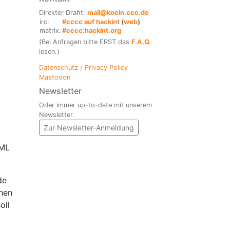
Direkter Draht:
mail@koeln.ccc.de
irc:
#cccc auf hackint
(
web
)
matrix:
#cccc:hackint.org
(Bei Anfragen bitte ERST das
F.A.Q.
lesen.)
Datenschutz / Privacy Policy
Mastodon
Newsletter
Oder immer up-to-date mit unserem
Newsletter.
Zur Newsletter-Anmeldung
XML
de
hen
oll