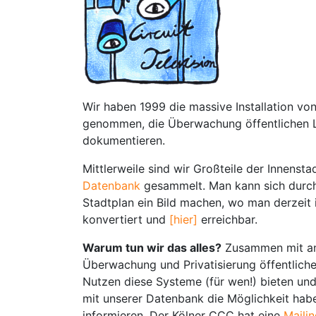
Wir haben 1999 die massive Installation vo
genommen, die Überwachung öffentlichen Le
dokumentieren.
Mittlerweile sind wir Großteile der Innens
Datenbank
gesammelt. Man kann sich durch
Stadtplan ein Bild machen, wo man derzeit in
konvertiert und
[hier]
erreichbar.
Warum tun wir das alles?
Zusammen mit and
Überwachung und Privatisierung öffentlich
Nutzen diese Systeme (für wen!) bieten und
mit unserer Datenbank die Möglichkeit habe
informieren. Der Kölner CCC hat eine
Mailin