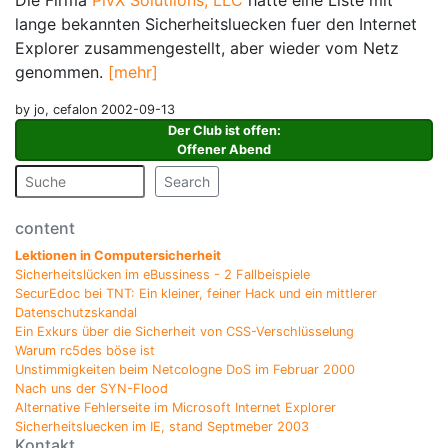
Die Firma
PivX Solutiions, LLC
hatte eine Liste mit
lange bekannten Sicherheitsluecken fuer den Internet
Explorer zusammengestellt, aber wieder vom Netz
genommen.
[mehr]
by jo, cefalon 2002-09-13
Der Club ist offen
:
Offener Abend
Search
content
Lektionen in Computersicherheit
Sicherheitslücken im eBussiness - 2 Fallbeispiele
SecurEdoc bei TNT: Ein kleiner, feiner Hack und ein mittlerer
Datenschutzskandal
Ein Exkurs über die Sicherheit von CSS-Verschlüsselung
Warum rc5des böse ist
Unstimmigkeiten beim Netcologne DoS im Februar 2000
Nach uns der SYN-Flood
Alternative Fehlerseite im Microsoft Internet Explorer
Sicherheitsluecken im IE, stand Septmeber 2003
Kontakt