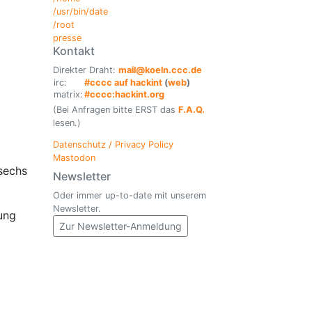
/usr/bin/date
/root
presse
Kontakt
Direkter Draht:
mail@koeln.ccc.de
irc:
#cccc auf hackint
(
web
)
matrix:
#cccc:hackint.org
(Bei Anfragen bitte ERST das
F.A.Q.
lesen.)
Datenschutz / Privacy Policy
Mastodon
 sechs
Newsletter
Oder immer up-to-date mit unserem
Newsletter.
sung
Zur Newsletter-Anmeldung